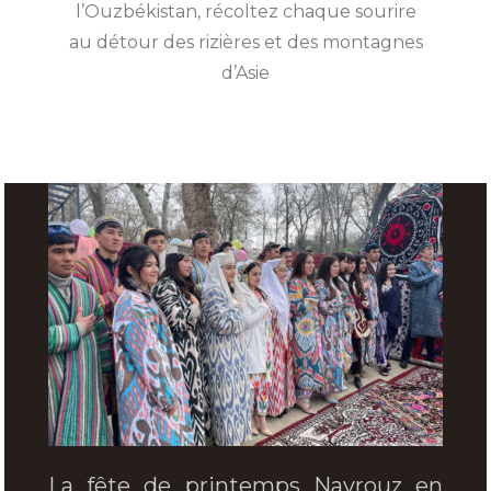
l’Ouzbékistan, récoltez chaque sourire
au détour des rizières et des montagnes
d’Asie
La fête de printemps Navrouz en