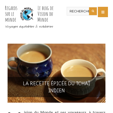
Regards
Le blog de
sur le
Vision du
monde
Monde
Voyages équitables & solidaires
LA RECETTE ÉPICÉE DU TCHAÏ
INDIEN
ision du Monde et ses voyageurs, à travers