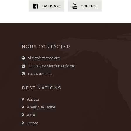
FACEBOOK
YOU TUBE
NOUS CONTACTER
visiondumonde.org
contact@visiondumonde.org
04 74 43 91 82
DESTINATIONS
Afrique
Amérique Latine
Asie
Europe