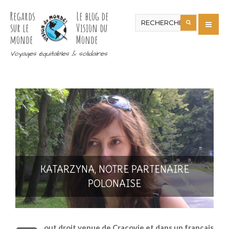
Regards
Le blog de
sur le
Vision du
monde
Monde
Voyages équitables & solidaires
KATARZYNA, NOTRE PARTENAIRE
POLONAISE
out droit venue de Cracovie et dans un français